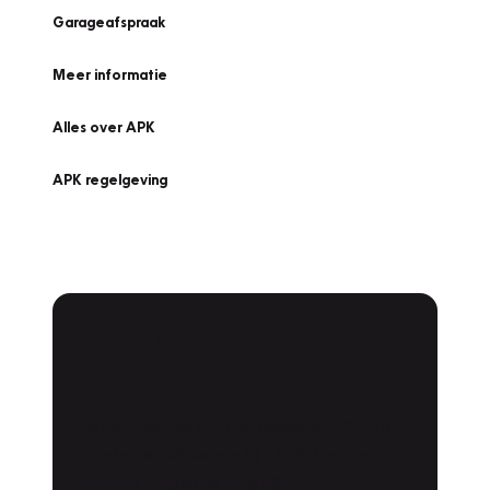
Garageafspraak
Meer informatie
Alles over APK
APK regelgeving
APK Keuring bij
Vakgarage!
Is het weer tijd voor de jaarlijkse APK? Ga
snel naar Vakgarage bij u in de buurt, en ga
zonder zorgen de weg op!