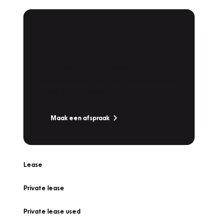
Plan een
Werkplaatsafspraak
Is uw auto toe aan Onderhoud,
Bandenwissel of een Vakantiecheck? Plan
online een afspraak!
Maak een afspraak
Lease
Private lease
Private lease used