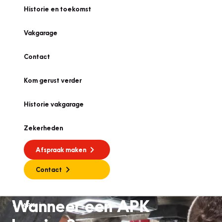
Historie en toekomst
Vakgarage
Contact
Kom gerust verder
Historie vakgarage
Zekerheden
Afspraak maken
Contact
Wanneer een APK
APK