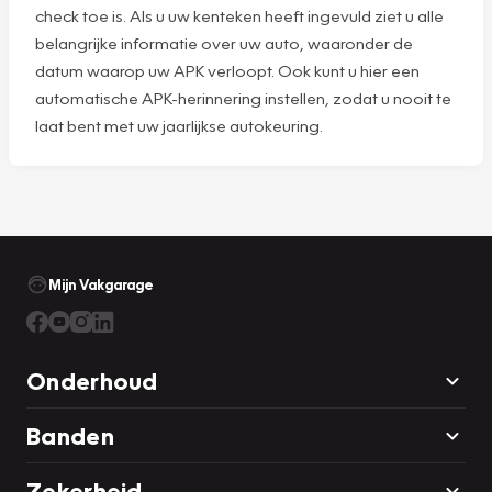
check toe is. Als u uw kenteken heeft ingevuld ziet u alle
belangrijke informatie over uw auto, waaronder de
datum waarop uw APK verloopt. Ook kunt u hier een
automatische APK-herinnering instellen, zodat u nooit te
laat bent met uw jaarlijkse autokeuring.
Mijn Vakgarage
Onderhoud
Banden
Zekerheid