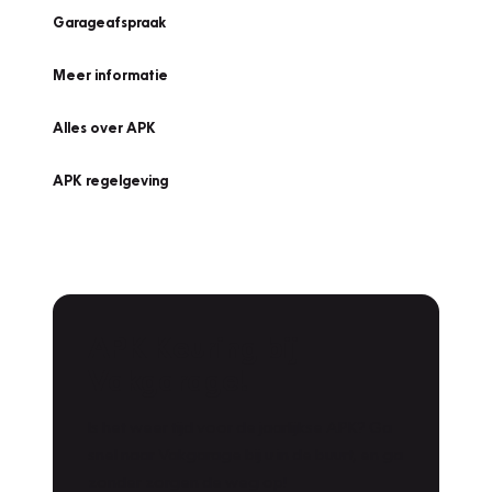
Garageafspraak
Meer informatie
Alles over APK
APK regelgeving
APK Keuring bij
Vakgarage!
Is het weer tijd voor de jaarlijkse APK? Ga
snel naar Vakgarage bij u in de buurt, en ga
zonder zorgen de weg op!