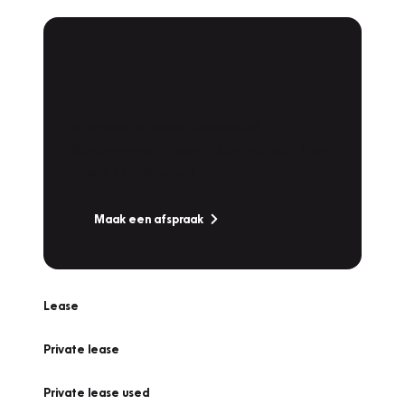
Plan een
Werkplaatsafspraak
Is uw auto toe aan Onderhoud,
Bandenwissel of een Vakantiecheck? Plan
online een afspraak!
Maak een afspraak
Lease
Private lease
Private lease used