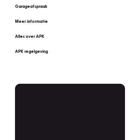
Garageafspraak
Meer informatie
Alles over APK
APK regelgeving
APK Keuring bij
Vakgarage!
Is het weer tijd voor de jaarlijkse APK? Ga
snel naar Vakgarage bij u in de buurt, en ga
zonder zorgen de weg op!