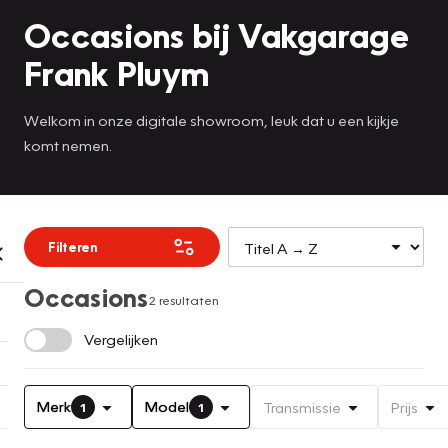
Occasions bij Vakgarage
Frank Pluym
Welkom in onze digitale showroom, leuk dat u een kijkje
komt nemen.
Filteren
Occasions
2 resultaten
Vergelijken
Merk
Model
Transmissie
Prijs
1
1