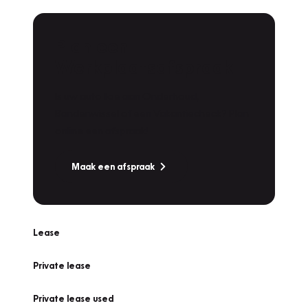
Plan een
Werkplaatsafspraak
Is uw auto toe aan Onderhoud,
Bandenwissel of een Vakantiecheck? Plan
online een afspraak!
Maak een afspraak
Lease
Private lease
Private lease used