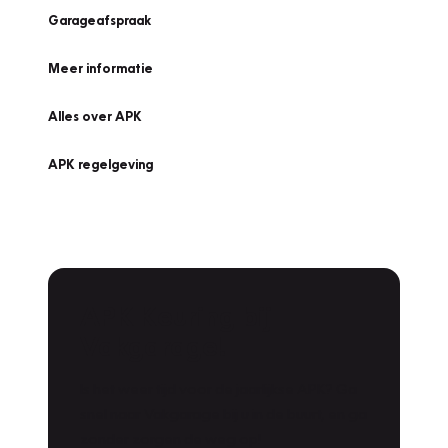
Garageafspraak
Meer informatie
Alles over APK
APK regelgeving
APK Keuring bij
Vakgarage!
Is het weer tijd voor de jaarlijkse APK? Ga
snel naar Vakgarage bij u in de buurt, en ga
zonder zorgen de weg op!