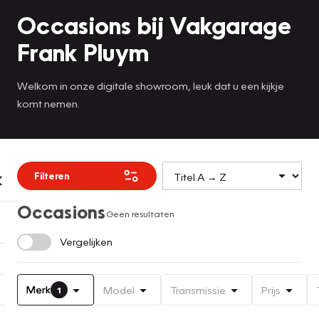
Occasions bij Vakgarage
Frank Pluym
Welkom in onze digitale showroom, leuk dat u een kijkje
komt nemen.
Filteren
Occasions
Geen resultaten
Vergelijken
Merk
Model
Transmissie
Prijs
1