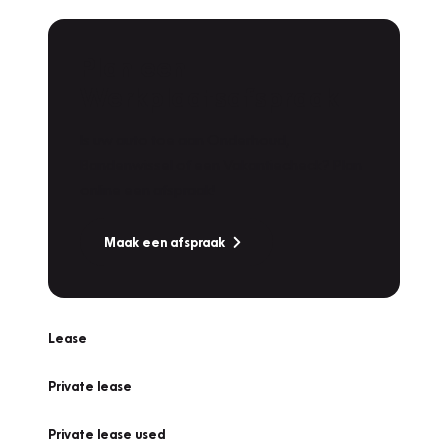
Plan een
Werkplaatsafspraak
Is uw auto toe aan Onderhoud,
Bandenwissel of een Vakantiecheck? Plan
online een afspraak!
Maak een afspraak
Lease
Private lease
Private lease used