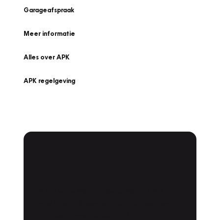
Garageafspraak
Meer informatie
Alles over APK
APK regelgeving
APK Keuring bij
Vakgarage!
Is het weer tijd voor de jaarlijkse APK? Ga
snel naar Vakgarage bij u in de buurt, en ga
zonder zorgen de weg op!