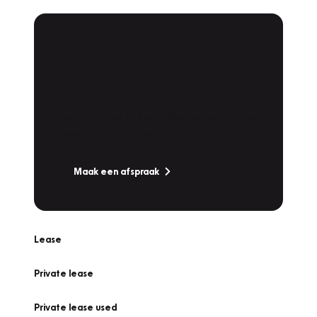
Plan een
Werkplaatsafspraak
Is uw auto toe aan Onderhoud,
Bandenwissel of een Vakantiecheck? Plan
online een afspraak!
Maak een afspraak
Lease
Private lease
Private lease used