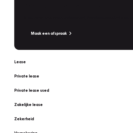
Werkplaatsafspraak
Is uw auto toe aan Onderhoud, Bandenwissel of een Va
Maak een afspraak
Lease
Private lease
Private lease used
Zakelijke lease
Zekerheid