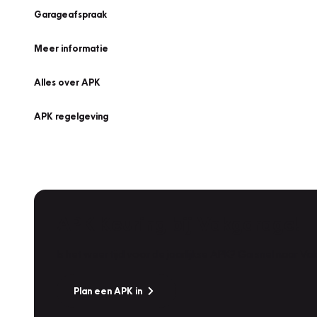
Garageafspraak
Meer informatie
Alles over APK
APK regelgeving
APK Keuring bij Vakgarage!
Is het weer tijd voor de jaarlijkse APK? Ga snel naar V
Plan een APK in