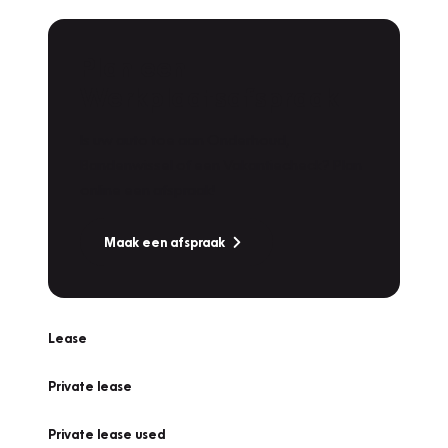
Plan een
Werkplaatsafspraak
Is uw auto toe aan Onderhoud,
Bandenwissel of een Vakantiecheck? Plan
online een afspraak!
Maak een afspraak
Lease
Private lease
Private lease used