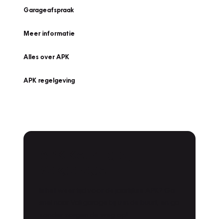
Garageafspraak
Meer informatie
Alles over APK
APK regelgeving
APK Keuring bij
Vakgarage!
Is het weer tijd voor de jaarlijkse APK? Ga
snel naar Vakgarage bij u in de buurt, en ga
zonder zorgen de weg op!