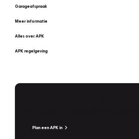
Garageafspraak
Meer informatie
Alles over APK
APK regelgeving
APK Keuring bij Vakgarage!
Is het weer tijd voor de jaarlijkse APK? Ga snel naar V
Plan een APK in