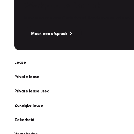
Werkplaatsafspraak
Is uw auto toe aan Onderhoud, Bandenwissel of een Va
Maak een afspraak
Lease
Private lease
Private lease used
Zakelijke lease
Zekerheid