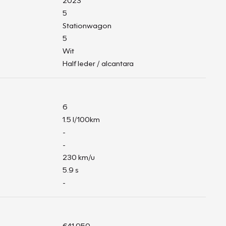
2023
5
Stationwagon
5
Wit
Half leder / alcantara
6
1.5 l/100km
-
-
230 km/u
5.9 s
-
€41.950