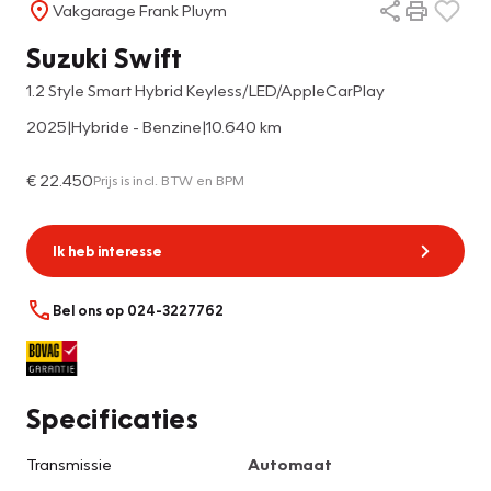
Vakgarage Frank Pluym
Suzuki Swift
1.2 Style Smart Hybrid Keyless/LED/AppleCarPlay
2025
|
Hybride - Benzine
|
10.640 km
€ 22.450
Prijs is incl. BTW en BPM
Ik heb interesse
Bel ons op 024-3227762
Specificaties
Transmissie
Automaat