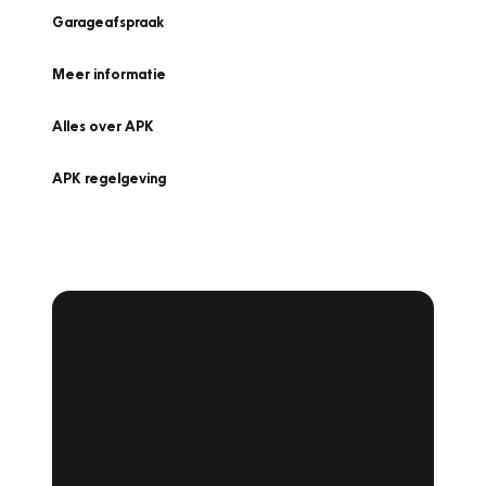
Garageafspraak
Meer informatie
Alles over APK
APK regelgeving
APK Keuring bij
Vakgarage!
Is het weer tijd voor de jaarlijkse APK? Ga
snel naar Vakgarage bij u in de buurt, en ga
zonder zorgen de weg op!