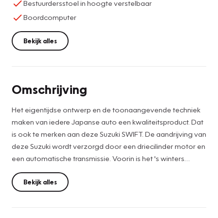
Bestuurdersstoel in hoogte verstelbaar
Boordcomputer
Bekijk alles
Omschrijving
Het eigentijdse ontwerp en de toonaangevende techniek
maken van iedere Japanse auto een kwaliteitsproduct. Dat
is ook te merken aan deze Suzuki SWIFT. De aandrijving van
deze Suzuki wordt verzorgd door een driecilinder motor en
een automatische transmissie. Voorin is het 's winters
genieten met de verwarmbare voorstoelen voor zowel
bestuurder als bijrijder. Dankzij de xenonverlichting
Bekijk alles
profiteert u in het donker van een krachtige en heldere
lichtbundel. Tot de uitrusting behoren ook 16 inch