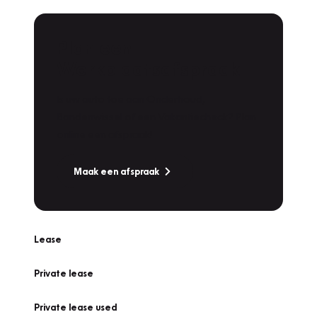
Plan een
Werkplaatsafspraak
Is uw auto toe aan Onderhoud,
Bandenwissel of een Vakantiecheck? Plan
online een afspraak!
Maak een afspraak
Lease
Private lease
Private lease used